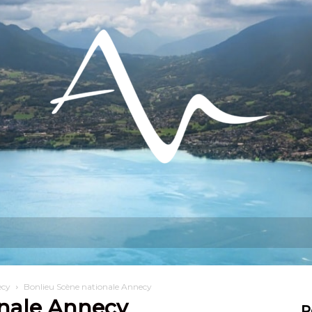
do hacer?
Permanezca en
Instalarse
ecy
Bonlieu Scène nationale Annecy
onale Annecy
R