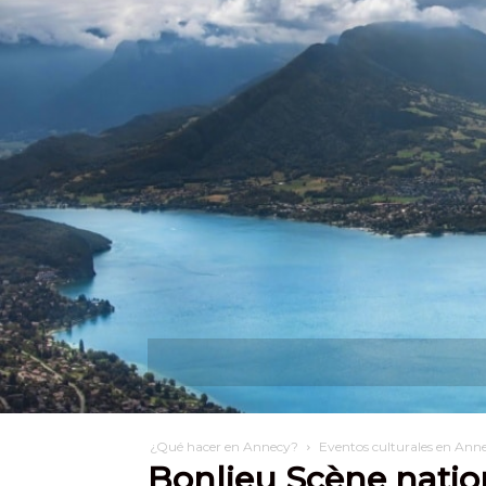
Descubra
¿Qué pue
¿Qué hacer en Annecy?
Eventos culturales en Ann
Bonlieu Scène nati