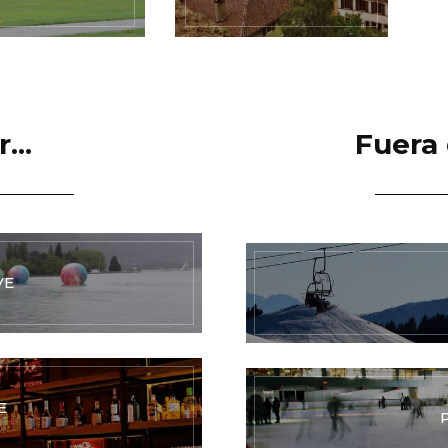
...
Fuera
VE
E