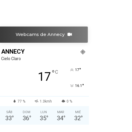
Webcams de Annecy
ANNECY
Cielo Claro
°
17
°
C
17
°
16.1
77 %
1.3kmh
0 %
SÁB
DOM
LUN
MAR
MIÉ
33
°
36
°
35
°
34
°
32
°