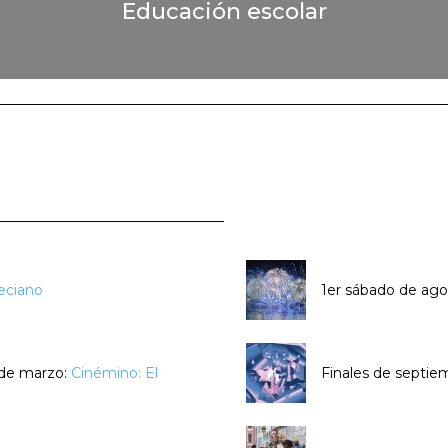
Educación escolar
eciano
1er sábado de ago
 de marzo:
Cinémino: El
Finales de septie