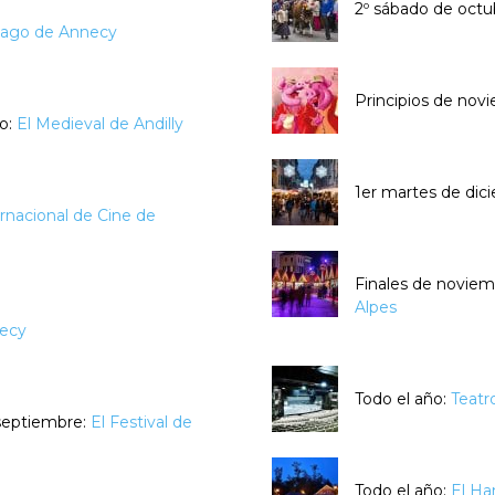
2º sábado de octu
 lago de Annecy
Principios de nov
io:
El Medieval de Andilly
1er martes de dic
ernacional de Cine de
Finales de noviem
Alpes
necy
Todo el año:
Teatr
 septiembre:
El Festival de
Todo el año:
El Ha