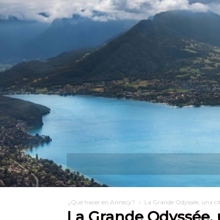
Descubra
¿Qué pue
¿Qué hacer en Annecy?
La Grande Odyssée, una cit
La Grande Odyssée, u