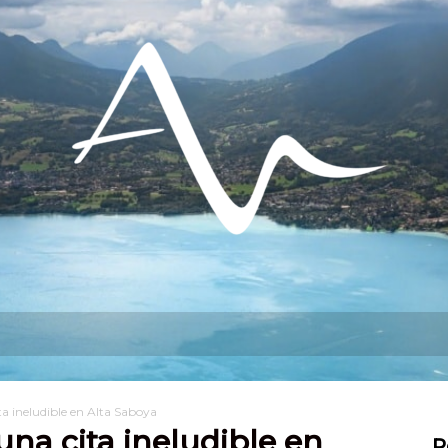
do hacer?
Permanezca en
Instalarse
a ineludible en Alta Saboya
na cita ineludible en
R