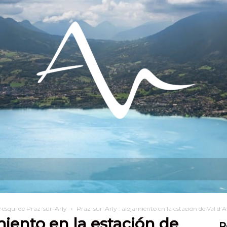
do hacer?
Permanezca en
Instalarse
 esquí de Praz-sur-Arly
Praz-sur-Arly : alojamiento en la estación de Val d’A
miento en la estación de
R