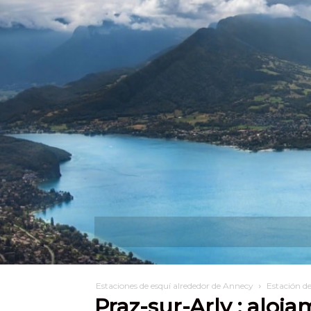
Descubra
¿Qué pue
Estaciones de esquí alrededor de Annecy
Estación de
Praz-sur-Arly : aloja