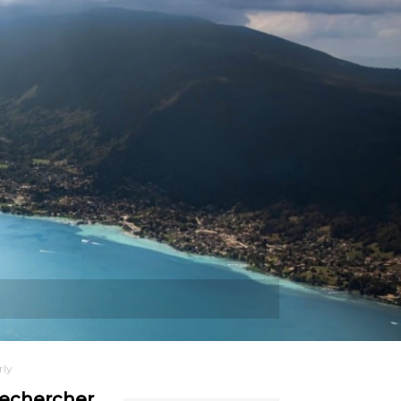
Plus
rly
echercher…