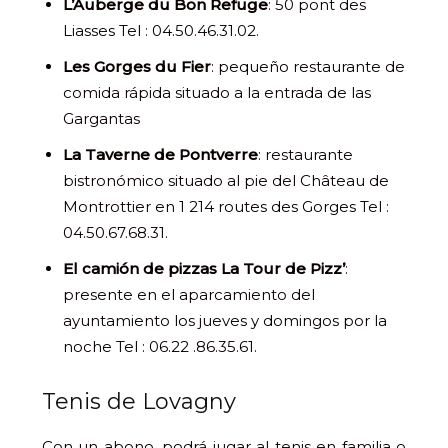
L’Auberge du Bon Refuge
: 50 pont des
Liasses Tel : 04.50.46.31.02.
Les Gorges du Fier
: pequeño restaurante de
comida rápida situado a la entrada de las
Gargantas
La Taverne de Pontverre
: restaurante
bistronómico situado al pie del Château de
Montrottier en 1 214 routes des Gorges Tel :
04.50.67.68.31.
El camión de pizzas La Tour de Pizz’
:
presente en el aparcamiento del
ayuntamiento los jueves y domingos por la
noche Tel : 06.22
.86.35.
61.
Tenis de Lovagny
Con un abono, podrá jugar al tenis en familia o