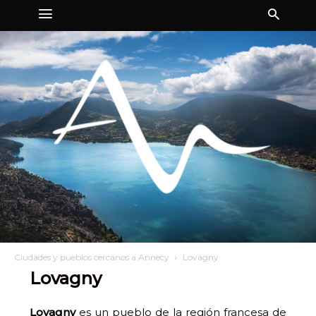
Ciudades y pueblos cercanos a Annecy
Lovagny
Lovagny
Lovagny
es un pueblo de la región francesa de