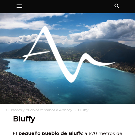
Ciudades y pueblos cercanos a Annecy
Bluffy
Bluffy
El
pequeño pueblo de Bluffy,
a 670 metros de